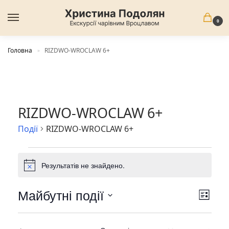
0
Головна
RIZDWO-WROCLAW 6+
»
RIZDWO-WROCLAW 6+
Події
RIZDWO-WROCLAW 6+
Результатів не знайдено.
N
o
t
Майбутні події
V
П
i
L
i
о
c
О
i
e
д
s
e
б