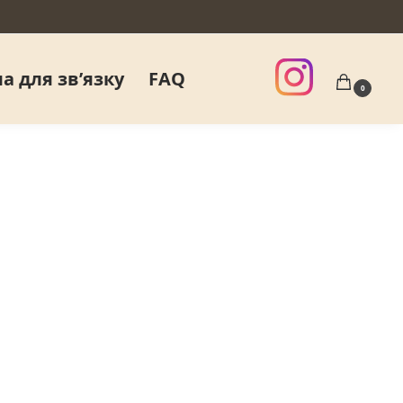
а для звʼязку
FAQ
0