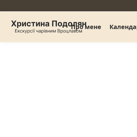
Про мене
Календа