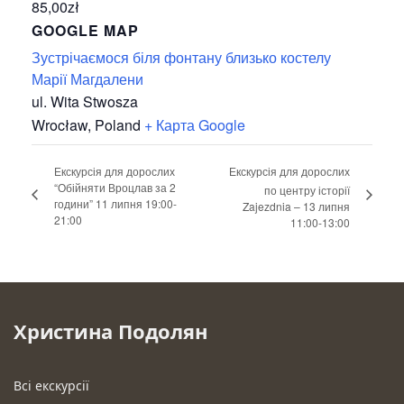
85,00zł
GOOGLE MAP
Зустрічаємося біля фонтану близько костелу
Марії Магдалени
ul. Wita Stwosza
Wrocław
,
Poland
+ Карта Google
Екскурсія для дорослих
Екскурсія для дорослих
“Обійняти Вроцлав за 2
по центру історії
години” 11 липня 19:00-
Zajezdnia – 13 липня
21:00
11:00-13:00
Христина Подолян
Всі екскурсії