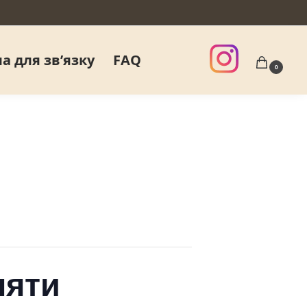
а для звʼязку
FAQ
0
няти