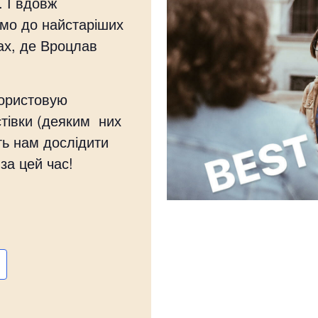
. І вдовж
мо до найстаріших
ах, де Вроцлав
користовую
стівки (деяким них
ть нам дослідити
за цей час!