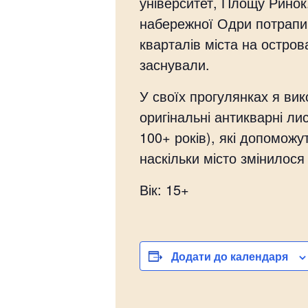
університет, Площу Ринок
набережної Одри потрапи
кварталів міста на остров
заснували.
У своїх прогулянках я ви
оригінальні антикварні ли
100+ років), які допоможу
наскільки місто змінилося 
Вік: 15+
Додати до календаря