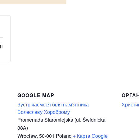
і
GOOGLE MAP
ОРГА
Зустрічаємося біля пам’ятника
Христи
Болеславу Хороброму
Promenada Staromiejska (ul. Świdnicka
38A)
Wrocław
,
50-001
Poland
+ Карта Google