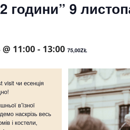
2 години” 9 листоп
 @ 11:00
-
13:00
75,00ZŁ
 visit чи есенція
дно!
шньої в’їзної
демо наскрізь весь
мів і костели,