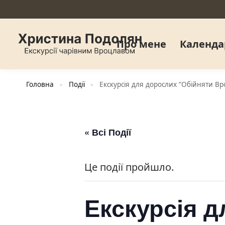
Про мене
Календа
Головна
Події
Екскурсія для дорослих “Обійняти Вр
»
»
« Всі Події
Це події пройшло.
Екскурсія 