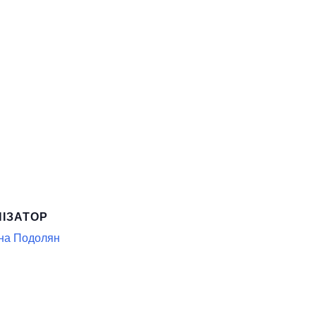
НІЗАТОР
на Подолян