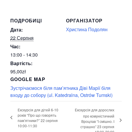
с
т
ь
ПОДРОБИЦІ
ОРГАНІЗАТОР
Христина Подолян
Дата:
22 Серпня
Час:
13:00 - 14:30
Вартість:
95,00zł
GOOGLE MAP
Зустрічаємося біля пам’ятника Діві Марії біля
входу до собору (ul. Katedralna, Ostrów Tumski)
Екскурсія для дітей 6-10
Екскурсія для дорослих
років “Про що говорять
про комуністичний
пам’ятники?” 22 серпня
Вроцлав “І смішно. І
10:00-11:30
страшно” 23 серпня
18:00-20:00