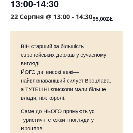
13:00-14:30
22 Серпня @ 13:00
-
14:30
95,00ZŁ
ВІН старший за більшість
європейських держав у сучасному
вигляді.
ЙОГО дві високі вежі—
найвпізнаваніший силует Вроцлава,
а ТУТЕШНІ єпископи мали більше
влади, ніж королі.
Саме до НЬОГО прямують усі
туристичні стежки і погляди у
Вроцлаві.