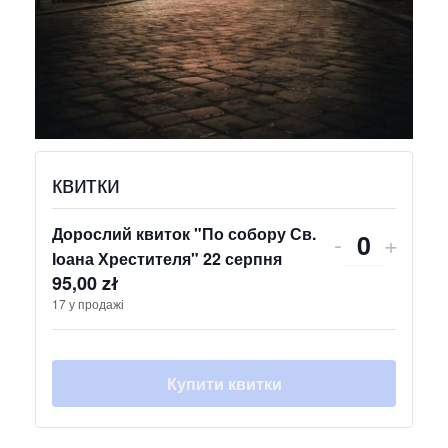
квитки
Дорослий квиток "По собору Св.
-
+
К
Іоана Хрестителя" 22 серпня
95,00
zł
і
17
у продажі
л
ь
к
Купити квитки
і