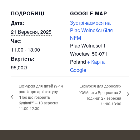
ПОДРОБИЦІ
GOOGLE MAP
Зустрічаємося на
Дата:
Plac Wolności біля
21 Вересня, 2025
NFM
Час:
Plac Wolności 1
11:00 - 13:00
Wrocław
,
50-071
Вартість:
Poland
+ Карта
95,00zł
Google
Екскурсія для дітей (9-14
Екскурсія для дорослих
років) про архітектуру
“Обійняти Вроцлав за 2
“Про що говорять
години” 27 вересня
будівлі?” – 13 вересня
11:00-13:00
11:00-12:30