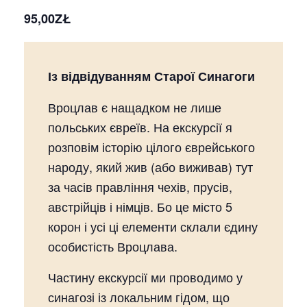
95,00ZŁ
Із відвідуванням Старої Синагоги
Вроцлав є нащадком не лише
польських євреїв. На екскурсії я
розповім історію цілого єврейського
народу, який жив (або виживав) тут
за часів правління чехів, прусів,
австрійців і німців. Бо це місто 5
корон і усі ці елементи склали єдину
особистість Вроцлава.
Частину екскурсії ми проводимо у
синагозі із локальним гідом, що