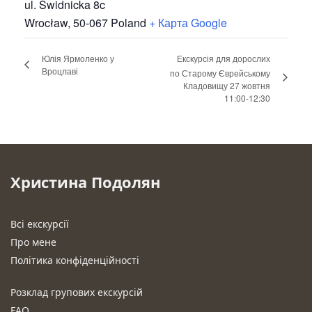
ul. Świdnicka 8c
Wrocław
,
50-067
Poland
+ Карта Google
Юлія Ярмоленко у
Екскурсія для дорослих
Вроцлаві
по Старому Єврейському
Кладовищу 27 жовтня
11:00-12:30
Христина Подолян
Всі екскурсії
Про мене
Політика конфіденційності
Розклад групових екскурсій
FAQ