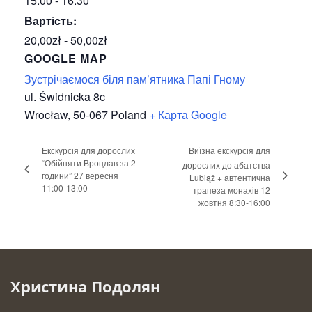
15:00 - 16:30
Вартість:
20,00zł - 50,00zł
GOOGLE MAP
Зустрічаємося біля пам’ятника Папі Гному
ul. Świdnicka 8c
Wrocław
,
50-067
Poland
+ Карта Google
Екскурсія для дорослих
Виїзна екскурсія для
“Обійняти Вроцлав за 2
дорослих до абатства
години” 27 вересня
Lubiąż + автентична
11:00-13:00
трапеза монахів 12
жовтня 8:30-16:00
Христина Подолян