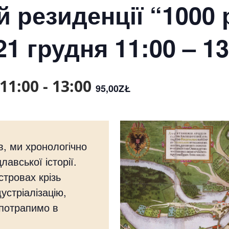
й резиденції “1000 
1 грудня 11:00 – 13
11:00
-
13:00
95,00ZŁ
в, ми хронологічно
авської історії.
стровах крізь
дустріалізацію,
и потрапимо в