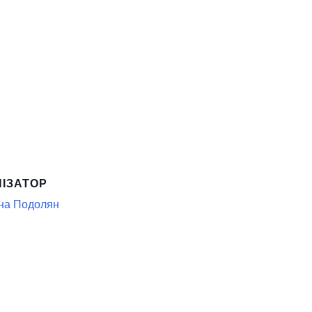
НІЗАТОР
на Подолян