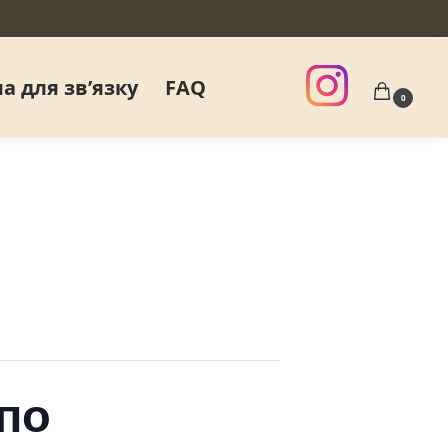
а для звʼязку
FAQ
0
 по