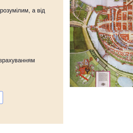
розумілим, а від
 врахуванням