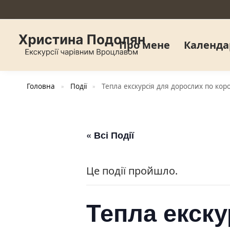
Про мене
Календа
Головна
Події
Тепла екскурсія для дорослих по коро
»
»
« Всі Події
Це події пройшло.
Тепла екску