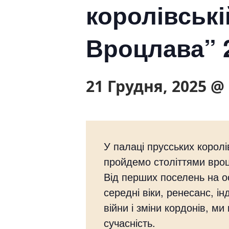
королівські
Вроцлава” 2
21 Грудня, 2025 @ 
У палаці прусських королі
пройдемо століттями вроцл
Від перших поселень на о
середні віки, ренесанс, ін
війни і зміни кордонів, м
сучасність.