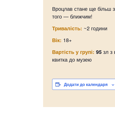
Вроцлав стане ще більш з
того — ближчим!
Тривалість:
~2 години
Вік:
18+
Вартість у групі:
95
зл з
квитка до музею
Додати до календаря