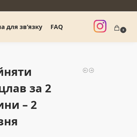
а для звʼязку
FAQ
0
йняти
цлав за 2
ини – 2
вня