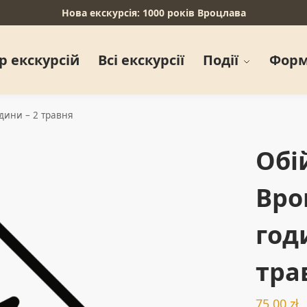
Нова екскурсія: 1000 років Вроцлава
р екскурсій
Всі екскурсії
Події
Форм
дини – 2 травня
Обі
Вро
год
тра
75,00
zł