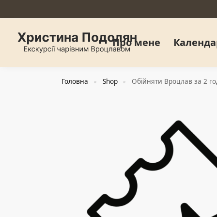
Про мене
Календа
Головна
Shop
Обійняти Вроцлав за 2 го
»
»