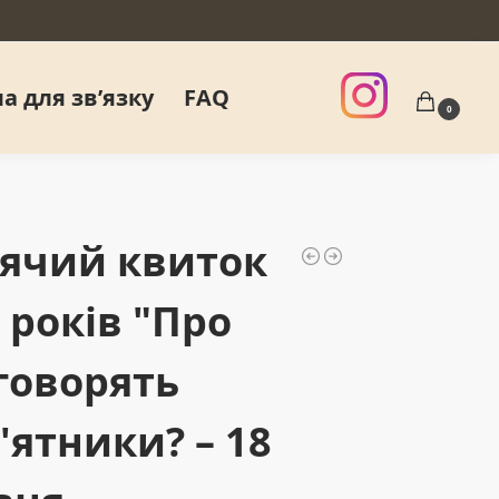
а для звʼязку
FAQ
0
ячий квиток
0 років "Про
говорять
'ятники? – 18