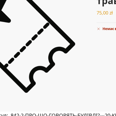
тра
75,00
zł
Немає 
кул:
842-2-ПРО-ЩО-ГОВОРЯТЬ-БУДІВЛІ?---20-К