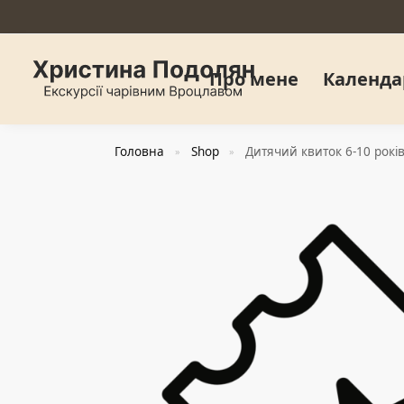
Про мене
Календа
Головна
Shop
Дитячий квиток 6-10 рокі
»
»