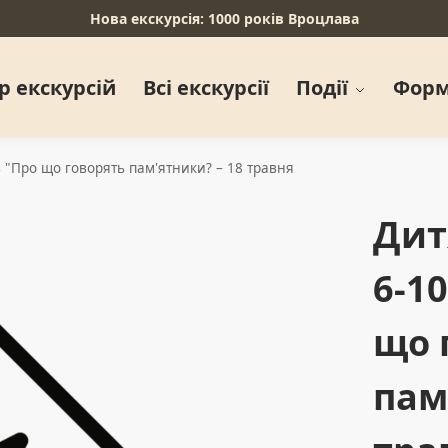
Нова екскурсія: 1000 років Вроцлава
р екскурсій
Всі екскурсії
Події
Форм
в "Про що говорять пам'ятники? – 18 травня
Дит
6-1
що 
пам