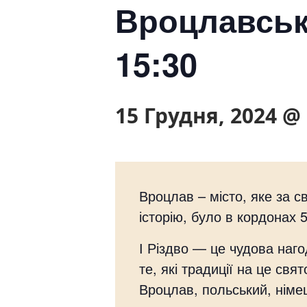
Вроцлавсько
15:30
15 Грудня, 2024 @ 
Вроцлав – місто, яке за с
історію, було в кордонах 5
І Різдво — це чудова наг
те, які традиції на це свя
Вроцлав, польський, німе