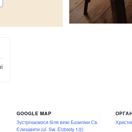
і
GOOGLE MAP
ОРГА
Зустрічаємося біля вежі Базиліки Св.
Христи
Єлизавети (ul. Sw. Elzbiety 1/2)