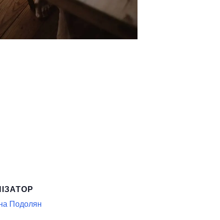
НІЗАТОР
на Подолян