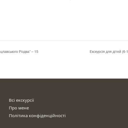
оцлавського Різдва” – 15
Екскурсія для дітей (6-
Всі екскурсії
Про мене
Політика конфіденційності