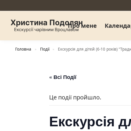
Про мене
Календа
Головна
Події
Екскурсія для дітей (6-10 років) “Тра
»
»
« Всі Події
Це події пройшло.
Екскурсія дл