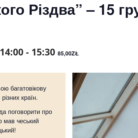
го Різдва” – 15 гр
14:00
-
15:30
85,00ZŁ
вою багатовікову
 різних країн.
ода поговорити про
то мав чеський
цький!