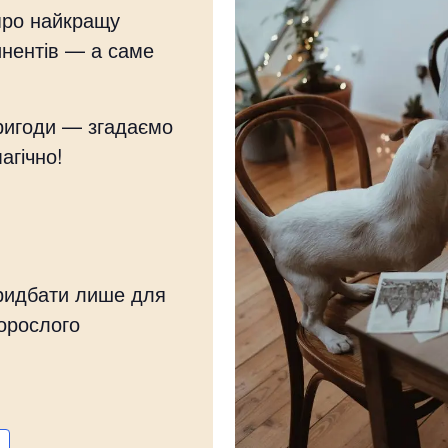
про найкращу
инентів — а саме
ригоди — згадаємо
агічно!
придбати лише для
дорослого