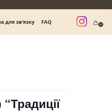
а для звʼязку
FAQ
0
) “Традиції